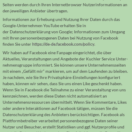
Seiten werden durch Ihren Internet­browser Nutzer­infor­ma­tionen an
den jewei­ligen Anbieter über­tragen.
Infor­ma­tionen zur Erhebung und Nutzung Ihrer Daten durch das
Google‐Unternehmen YouTube erhalten Sie in
der Datenschutzerklärung von Google; Informa­tionen zum Umgang
mit Ihren personen­be­zoge­nen Daten bei Nutzung von Facebook
finden Sie unter
https://de‐de.facebook.com/policy
.
Wir haben auf Facebook eine Fanpage einge­richtet, die über
Aktuelles, Veran­stal­tun­gen und Ange­bote der Kuchler Service Unter­
neh­mens­gruppe infor­miert. Sie können unsere Unter­neh­mens­seiten
mit einem „Gefällt mir“ markieren, um auf dem Laufenden zu bleiben.
Je nach­dem, wie Sie Ihre Privatsphäre‐Ein­stellun­gen konfi­guriert
haben, können wir sehen, dass Sie uns einen Like geschenkt haben.
Wenn Sie in Facebook die Teil­nahme zu einer Ver­anstaltung von uns
kenn­zeichnen, werden diese Daten nicht auto­ma­tisiert an
Unternehmens­ressourcen übermittelt. Wenn Sie Kommen­tare, Likes
oder andere Inter­aktionen auf Facebook tätigen, müssen Sie die
Daten­schutz­erklärung des Anbieters berück­sichtigen. Facebook als
Platt­form­be­treiber verar­beitet personen­bezogene Daten seiner
Nutzer und Besucher, erstellt Statis­tiken und ggf. Nutzer­profile und