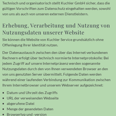
Technisch und organi­sa­torisch stellt Kuchler GmbH sicher, dass die
gülti­gen Vor­schrif­ten zum Daten­schutz ein­ge­halten werden, sowohl
von uns als auch von unseren externen Dienst­leistern.
Erhebung, Verarbeitung und Nutzung von
Nutzungs­daten unserer Website
Sie können die Website von Kuchler Service grund­sätz­lich ohne
Offen­legung Ihrer Identi­tät nutzen.
Der Datenaustausch zwischen den über das Internet ver­bunde­nen
Rechnern erfolgt über tech­nisch normierte Internet­proto­kolle: Bei
jedem Zugriff auf unsere Internet­präsenz werden soge­nannte
Nutzungs­daten durch den von Ihnen verwen­deten Browser an den
von uns genutz­ten Server über­mittelt. Folgende Daten werden
während einer laufenden Verbin­dung zur Kommu­ni­kation zwischen
Ihrem Internet­browser und unserem Webserver aufge­zeichnet:
Datum und Uhrzeit des Zugriffs
URL der verweisenden Webseite
abgerufene Datei
Menge der gesendeten Daten
Browsertyp und ‐version