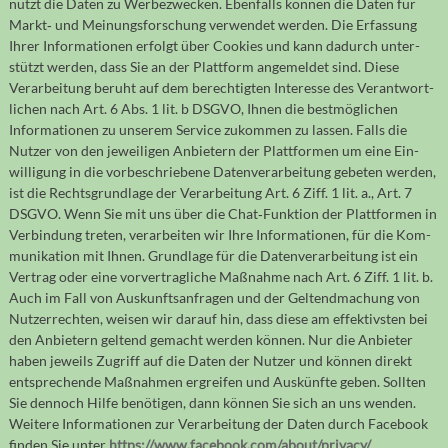
nutzt die Daten zu Werbe­zwecken. Eben­falls können die Daten für
Markt‐ und Meinungs­forschung ver­wen­det werden. Die Erfassung
Ihrer Infor­ma­tionen erfolgt über Cookies und kann da­durch unter­
stützt werden, dass Sie an der Platt­form ange­meldet sind. Diese
Verar­beitung beruht auf dem berech­tigten Interesse des Verant­wort­
lichen nach Art. 6 Abs. 1 lit. b DSGVO, Ihnen die best­möglichen
Informa­tionen zu unserem Service zu­kommen zu lassen. Falls die
Nutzer von den jewei­ligen Anbietern der Platt­formen um eine Ein­
willigung in die vorbe­schriebene Daten­verar­beitung ge­beten werden,
ist die Rechts­grundlage der Verar­bei­tung Art. 6 Ziff. 1 lit. a., Art. 7
DSGVO. Wenn Sie mit uns über die Chat‐Funktion der Platt­formen in
Verbin­dung treten, verar­beiten wir Ihre Infor­ma­tionen, für die Kom­
mu­ni­kation mit Ihnen. Grundlage für die Daten­ver­arbeitung ist ein
Vertrag oder eine vor­ver­trag­liche Maßnahme nach Art. 6 Ziff. 1 lit. b.
Auch im Fall von Aus­kunfts­an­fragen und der Geltend­machung von
Nutzer­rechten, weisen wir darauf hin, dass diese am effek­tivsten bei
den Anbietern geltend ge­macht werden können. Nur die Anbieter
haben jeweils Zugriff auf die Daten der Nutzer und können direkt
ent­sprechende Maß­nahmen er­greifen und Aus­künfte geben. Sollten
Sie den­noch Hilfe benö­tigen, dann können Sie sich an uns wenden.
Weitere Infor­ma­tionen zur Verar­beitung der Daten durch Facebook
finden Sie unter
https://www.facebook.com/about/privacy/
.