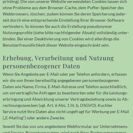
printing). Die von unserer Website verwen­deten Cookies lassen sich
ohne Probleme aus dem Browser‐Cache, dem Puffer‐Speicher des
Web­browsers, löschen; zudem können Sie deren Speicher­ung jeder­
zeit durch eine ent­sprechen­de Ein­stellung Ihrer Browser‐Software
verhin­dern. So können Sie auch die Erstellung pseu­do­nymer
Nutzungs­profile (siehe bitte nach­fol­gen­der Absatz) voll­ständig unter­
binden. Bei einer Deakti­vierung von Cookies wird aller­dings die
Benutzer­freund­lich­keit dieser Web­site ein­ge­schränkt sein.
Erhebung, Verarbeitung und Nutzung
personen­bezogener Daten
Wenn Sie Ange­bote per E‐Mail oder per Tele­fon an­for­dern, er­fassen
wir die von Ihnen bereit­willig ange­gebe­nen per­so­nen­be­zoge­nen
Daten wie Name, Firma, E‐Mail‐Adresse und Telefon aus­schließ­lich,
um vor­ver­trag­liche An­fragen zu be­ant­worten oder für die Leistungs­
erbringung und Ab­wick­lung unse­rer Ver­trags­be­ziehung sowie zu Ab­
rech­nungs­zwecken (vgl. Art. 6 Abs. 1 lit. b. DSGVO). Kuchler
Service nutzt Ihre Daten also nicht unge­fragt für Werbung per E‐Mail
(„E‐Mailing“) oder andere Zwecke.
Soweit Sie das von uns ange­botene Web­formular zur Unternehmens‐
und Service‐Bewertung nutzen, wird nach Ihrer Rechnungsnummer