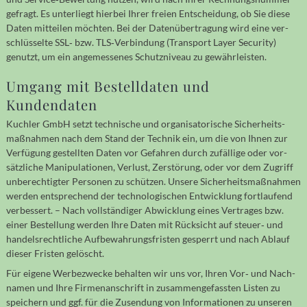
ge­fragt. Es unter­liegt hierbei Ihrer freien Ent­schei­dung, ob Sie diese
Daten mit­teilen möchten. Bei der Daten­über­tragung wird eine ver­
schlüs­selte SSL‐ bzw. TLS‐Ver­bindung (Transport Layer Security)
genutzt, um ein ange­messenes Schutz­niveau zu gewähr­leisten.
Umgang mit Bestell­daten und
Kundendaten
Kuchler GmbH setzt tech­nische und organi­sa­to­rische Sicher­heits­
maß­nah­men nach dem Stand der Technik ein, um die von Ihnen zur
Ver­fü­gung ge­stell­ten Daten vor Gefah­ren durch zu­fällige oder vor­
sätz­liche Mani­pu­la­tionen, Ver­lust, Zer­störung, oder vor dem Zu­griff
unbe­rech­tig­ter Per­so­nen zu schützen. Unsere Sicher­heits­maß­nah­men
werden ent­sprechend der techno­lo­gischen Ent­wick­lung fort­laufend
ver­bessert. – Nach voll­stän­diger Abwick­lung eines Ver­trages bzw.
einer Bestellung werden Ihre Daten mit Rück­sicht auf steuer‐ und
handels­recht­liche Aufbe­wahrungs­fristen ge­sperrt und nach Ab­lauf
dieser Fristen ge­löscht.
Für eigene Werbezwecke behalten wir uns vor, Ihren Vor‐ und Nach­
namen und Ihre Firmen­anschrift in zusammen­gefassten Listen zu
speichern und ggf. für die Zusen­dung von Informa­tionen zu unseren