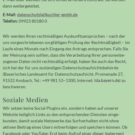
dann weitergeleitet.
E-Mail:
datenschutz(at)kuchler-gmbh.de
Telefon:
09923 80180 0
Wir werden Ihren recht­mäßigen Auskunfts­an­sprüchen – nach der
uns vor­ge­schrie­be­nen sorg­fältigen Prüfung der Recht­mäßig­keit – im
Laufe eines Monats nach Ein­gang des Antrags ent­sprechen. Falls Sie
der Meinung sein sollten, dass die Verar­beitung Ihrer per­sonen­be­
zogenen Daten nicht recht­mäßig er­folgt, haben Sie auch das Recht,
sich bei der für uns zu­stän­di­gen Daten­schutz­auf­sichts­behörde
(Bayerisches Landes­amt für Daten­schutz­auf­sicht, Promenade 27,
91522 Ansbach, Tel.: +49 981 53–1300, Internet:
lda.bayern.de
) zu
beschweren.
Soziale Medien
Wir setzen keine Social Plugins ein, sondern haben auf unserer
Website ledig­lich Links zu den ent­sprechen­den Diensten einge­
bunden, damit soziale Netzwerke das Surf­verhalten nicht ohne
aktiven Beitrag eines Users mit­verfolgen und speichern können. Ob
Facebook oder YouTube: Erst beim Aufruf einer dieser (externen)