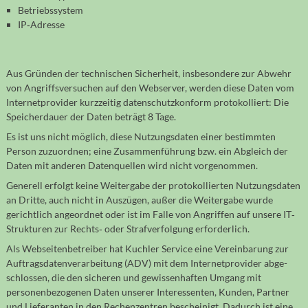
Betriebssystem
IP‐Adresse
Aus Gründen der technischen Sicher­heit, insbe­son­dere zur Abwehr
von Angriffs­ver­suchen auf den Webserver, werden diese Daten vom
Internet­provider kurz­zeitig daten­schutz­konform proto­kol­liert: Die
Speicher­dauer der Daten beträgt 8 Tage.
Es ist uns nicht möglich, diese Nutzungs­daten einer be­stimm­ten
Person zu­zu­ord­nen; eine Zu­sam­men­füh­rung bzw. ein Abgleich der
Daten mit ande­ren Daten­quellen wird nicht vor­ge­nom­men.
Gene­rell er­folgt keine Weiter­gabe der pro­to­kol­lier­ten Nutzungs­daten
an Dritte, auch nicht in Aus­zügen, außer die Weiter­gabe wurde
gericht­lich ange­ord­net oder ist im Falle von An­grif­fen auf unsere IT‐
Struk­turen zur Rechts‐ oder Straf­ver­folgung erfor­der­lich.
Als Webseitenbetreiber hat Kuchler Service eine Verein­barung zur
Auftrags­daten­ver­arbei­tung (ADV) mit dem Internet­provider abge­
schlossen, die den sicheren und gewissen­haften Umgang mit
personen­be­zogenen Daten unserer Inte­res­sen­ten, Kunden, Partner
und Liefe­ranten in den Rechen­zentren be­scheinigt. Da­durch ist eine