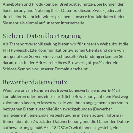
Angeboten und Pro­duk­ten per Brief­post zu nutzen. Sie können der
Speicherung und Nutzung Ihrer Daten zu diesem Zweck jeder­zeit
durch eine Nach­richt wider­sprechen – unsere Kontakt­daten finden
Sie mehr als einmal auf unserer Internetseite.
Sichere Datenübertragung
Als Transportverschlüsselung bieten wir für unseren Web­auftritt die
HTTPS‐geschützte Kommu­ni­ka­tion zwischen Clients und dem von
uns genutz­ten Server. Eine ver­schlüs­selte Ver­bin­dung erken­nen Sie
daran, dass in der Adress­zeile Ihres Browsers „https://“ oder ein
Schloss‐Symbol vor unserer Domain erscheint.
Bewerberdatenschutz
Wenn Sie uns im Rahmen des Bewerbungs­verfahrens per E‐Mail
kontak­tieren oder uns eine schrift­liche Bewerbung auf dem Post­weg
zukom­men lassen, er­fassen wir die von Ihnen ange­gebe­nen per­so­nen­
be­zoge­nen Daten aus­schließ­lich zweck­gebunden (Bewerber­
management); eine Eingangs­bestätigung mit den nötigen Informa­
tionen über den Zweck der Daten­erhebung und die Dauer der Daten­
aufbe­wahrung gemäß Art. 13 DSGVO wird Ihnen zuge­stellt, eine